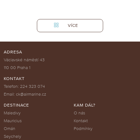
VÍCE
ADRESA
Václavské náměstí 43
110 00 Praha 1
KONTAKT
Telefon: 224 323 074
Email: ck@airmarine.cz
DESTINACE
KAM DÁL?
Maledivy
O nás
Mauricius
Kontakt
Omán
Podmínky
Seychely