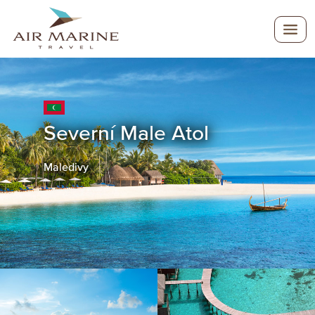
Severní Male Atol
Maledivy