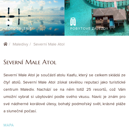
FOTOGALERIE
POBYTOVÉ ZÁJEZDY
Maledivy
Severní Male Atol
Severní Male Atol
Severní Male Atol je součástí atolu Kaafu, který se celkem skládá ze
čtyř atolů. Severní Male Atol získal skvělou reputaci jako turistické
centrum Malediv. Nachází se na něm totiž 25 resortů, což Vám
umožní vybrat si ubytování podle svého vkusu. Navíc je znám pro
své nádherné korálové útesy, bohatý podmořský svět, krásné pláže
a slunečné počasí.
MAPA