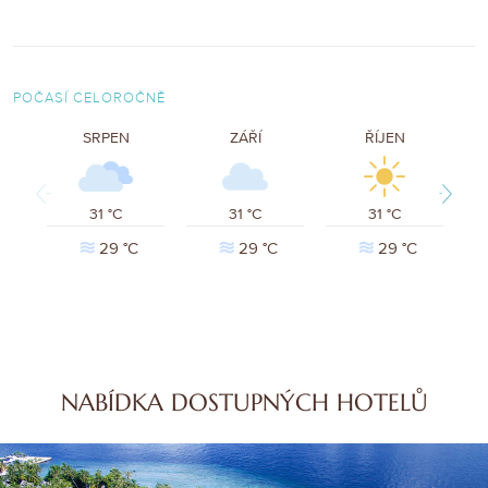
POČASÍ CELOROČNĚ
SRPEN
ZÁŘÍ
ŘÍJEN
Previous
Next
31 °C
31 °C
31 °C
29 °C
29 °C
29 °C
NABÍDKA DOSTUPNÝCH HOTELŮ