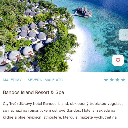
MALEDIVY
|
SEVERNÍ MALE ATOL
Bandos Island Resort & Spa
Čtyřhvězdičkový hotel Bandos Island, obklopený tropickou vegetací,
se nachází na romantickém ostrově Bandos. Hotel si zakládá na
klidné a plně relaxační atmosféře, kterou si můžete vychutnat na
zlatavých písčitých plážích či v hotelových zahradách.