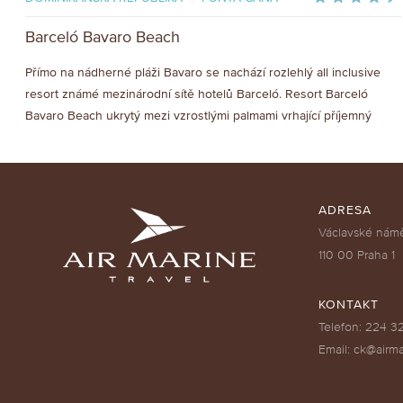
Barceló Bavaro Beach
Přímo na nádherné pláži Bavaro se nachází rozlehlý all inclusive
resort známé mezinárodní sítě hotelů Barceló. Resort Barceló
Bavaro Beach ukrytý mezi vzrostlými palmami vrhající příjemný
stín je perfektním místem pro dospělé návštěvníky, kteří si chtějí
ukrást kousek Karibiku jen pro sebe.
ADRESA
Václavské námě
110 00 Praha 1
KONTAKT
Telefon: 224 3
Email: ck@airma