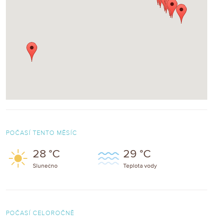
POČASÍ TENTO MĚSÍC
28 °C
29 °C
Slunečno
Teplota vody
POČASÍ CELOROČNĚ