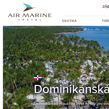
ZÁJ
EXOTIKA
FIR
Dominikánská
Dominikánská republika bývá někdy pro svo