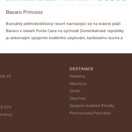
Bavaro Princess
Rozsáhlý pětihvězdičkový resort nacházející se na krásné pláži
Bavaro v oblasti Punta Cana na východě Dominikánské republiky
je dokonalým spojením kvalitního ubytování, karibského ducha a
pohodové atmosféry, kterou si hosté vychutnávají na březích
průzračného oceánu skryti před paprsky slunce ve stínu
vzrostlých palem.
DESTINACE
stí 43
Maledivy
Mauricius
Omán
Seychely
Spojené Arabské Emiráty
23 074
Francouzská Polynésie
rine.cz