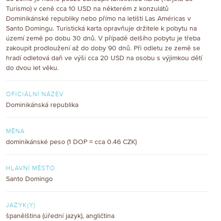
Turismo) v ceně cca 10 USD na některém z konzulátů
Dominikánské republiky nebo přímo na letišti Las Américas v
Santo Domingu. Turistická karta opravňuje držitele k pobytu na
území země po dobu 30 dnů. V případě delšího pobytu je třeba
zakoupit prodloužení až do doby 90 dnů. Při odletu ze země se
hradí odletová daň ve výši cca 20 USD na osobu s výjimkou dětí
do dvou let věku.
OFICIÁLNÍ NÁZEV
Dominikánská republika
MĚNA
dominikánské peso (1 DOP = cca 0.46 CZK)
HLAVNÍ MĚSTO
Santo Domingo
JAZYK(Y)
španělština (úřední jazyk), angličtina