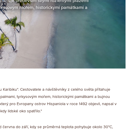
řitahuje především svými rozlehlými plážemi
yrkysovým mořem, historickými památkami a
Karibiku". Cestovatele a návštěvníky z celého světa přitahuje
 palmami, tyrkysovým mořem, historickými památkami a bujnou
který pro Evropany ostrov Hispaniola v roce 1492 objevil, napsal v
kdy lidské oko spatřilo."
d června do září, kdy se průměrná teplota pohybuje okolo 30°C,