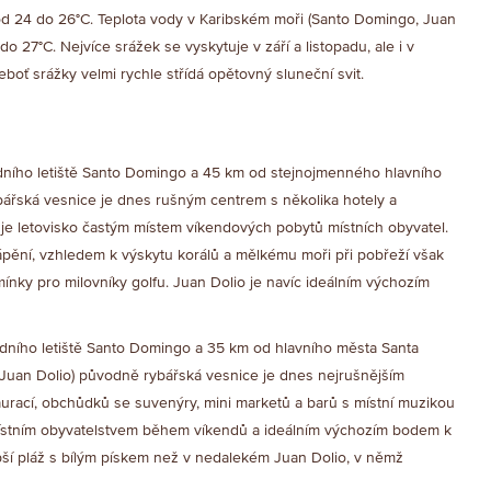
 od 24 do 26°C. Teplota vody v Karibském moři (Santo Domingo, Juan
do 27°C. Nejvíce srážek se vyskytuje v září a listopadu, ale i v
boť srážky velmi rychle střídá opětovný sluneční svit.
rodního letiště Santo Domingo a 45 km od stejnojmenného hlavního
bářská vesnice je dnes rušným centrem s několika hotely a
je letovisko častým místem víkendových pobytů místních obyvatel.
ápění, vzhledem k výskytu korálů a mělkému moři při pobřeží však
ínky pro milovníky golfu. Juan Dolio je navíc ideálním výchozím
rodního letiště Santo Domingo a 35 km od hlavního města Santa
o Juan Dolio) původně rybářská vesnice je dnes nejrušnějším
aurací, obchůdků se suvenýry, mini marketů a barů s místní muzikou
 místním obyvatelstvem během víkendů a ideálním výchozím bodem k
pší pláž s bílým pískem než v nedalekém Juan Dolio, v němž