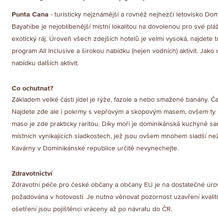
Punta Cana
- turisticky nejznámější a rovněž nejhezčí letovisko Do
Bayahibe je nejoblíbenější místní lokalitou na dovolenou pro své plá
exotický ráj. Úroveň všech zdejších hotelů je velmi vysoká, najdete
program All Inclusive a širokou nabídku (nejen vodních) aktivit. Jako 
nabídku dalších aktivit.
Co ochutnat?
Základem velké části jídel je rýže, fazole a nebo smažené banány. Č
Najdete zde ale i pokrmy s vepřovým a skopovým masem, ovšem ty ne
maso je zde prakticky raritou. Díky moři je dominikánská kuchyně s
místních vynikajících sladkostech, jež jsou ovšem mnohem sladší než 
Kavárny v Dominikánské republice určitě nevynechejte.
Zdravotnictví
Zdravotní péče pro české občany a občany EU je na dostatečné úrov
požadována v hotovosti. Je nutno věnovat pozornost uzavření kvalitn
ošetření jsou pojištěnci vráceny až po návratu do ČR.