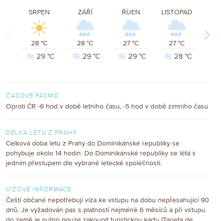
SRPEN
ZÁŘÍ
ŘÍJEN
LISTOPAD
PRO
Previous
Next
28 °C
28 °C
27 °C
27 °C
26
29 °C
29 °C
29 °C
28 °C
ČASOVÉ PÁSMO
Oproti ČR -6 hod v době letního času, -5 hod v době zimního času
DÉLKA LETU Z PRAHY
Celková doba letu z Prahy do Dominikánské republiky se
pohybuje okolo 14 hodin. Do Dominikánské republiky se létá s
jedním přestupem dle vybrané letecké společnosti.
VÍZOVÉ INFORMACE
Čeští občané nepotřebují víza ke vstupu na dobu nepřesahující 90
dnů. Je vyžadován pas s platností nejméně 6 měsíců a při vstupu
do země je nutno pouze zakoupit turistickou kartu (Tarjeta de