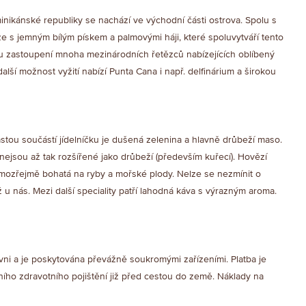
minikánské republiky se nachází ve východní části ostrova. Spolu s
že s jemným bílým pískem a palmovými háji, které spoluvytváří tento
 tu zastoupení mnoha mezinárodních řetězců nabízejících oblíbený
další možnost vyžití nabízí Punta Cana i např. delfinárium a širokou
astou součástí jídelníčku je dušená zelenina a hlavně drůbeží maso.
jsou až tak rozšířené jako drůbeží (především kuřecí). Hovězí
amozřejmě bohatá na ryby a mořské plody. Nelze se nezmínit o
u nás. Mezi další speciality patří lahodná káva s výrazným aroma.
ni a je poskytována převážně soukromými zařízeními. Platba je
ího zdravotního pojištění již před cestou do země. Náklady na