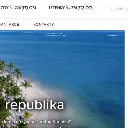
EZDY
224 323 074
LETENKY
224 323 073
EMNÍ AKCE
KONTAKTY
 republika
u krásu nazývána "perlou Karibiku".