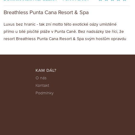
Breathless Punta Cana Resort & Spa
Luxus bez hranic - tak zní motto této exotické oázy umístěné
přímo u bílé písčité pláže v Punta Caně. Bez nadsázky lze říci, že
resort Breathless Punta Cana Resort & Spa svým hostům opravdu
bere dech svým dokonalým servisem, luxusním ubytováním a
nádherným karibským prostředím.
KAM DÁL?
O nás
Kontakt
Podmínky