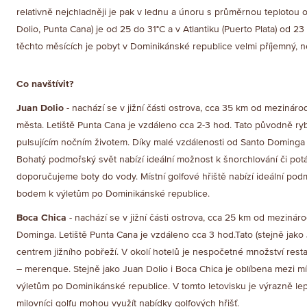
relativně nejchladněji je pak v lednu a únoru s průměrnou teplotou
Dolio, Punta Cana) je od 25 do 31°C a v Atlantiku (Puerto Plata) od 23 
těchto měsících je pobyt v Dominikánské republice velmi příjemný, ne
Co navštívit?
Juan Dolio
- nachází se v jižní části ostrova, cca 35 km od meziná
města. Letiště Punta Cana je vzdáleno cca 2-3 hod. Tato původně ry
pulsujícím nočním životem. Díky malé vzdálenosti od Santo Dominga 
Bohatý podmořský svět nabízí ideální možnost k šnorchlování či pot
doporučujeme boty do vody. Místní golfové hřiště nabízí ideální podm
bodem k výletům po Dominikánské republice.
Boca Chica
- nachází se v jižní části ostrova, cca 25 km od meziná
Dominga. Letiště Punta Cana je vzdáleno cca 3 hod.Tato (stejně jak
centrem jižního pobřeží. V okolí hotelů je nespočetné množství rest
– merenque. Stejně jako Juan Dolio i Boca Chica je oblíbena mezi
výletům po Dominikánské republice. V tomto letovisku je výrazně le
milovníci golfu mohou využít nabídky golfových hřišť.