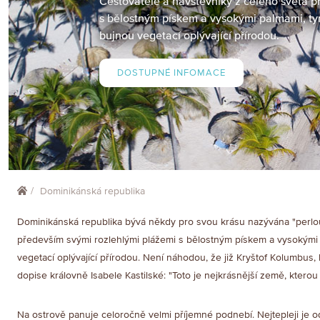
Cestovatele a návštěvníky z celého světa p
s bělostným pískem a vysokými palmami, t
bujnou vegetací oplývající přírodou.
DOSTUPNÉ INFOMACE
Dominikánská republika
Dominikánská republika bývá někdy pro svou krásu nazývána "perlou 
především svými rozlehlými plážemi s bělostným pískem a vysokými
vegetací oplývající přírodou. Není náhodou, že již Kryštof Kolumbus, 
dopise královně Isabele Kastilské: "Toto je nejkrásnější země, kterou 
Na ostrově panuje celoročně velmi příjemné podnebí. Nejtepleji je o