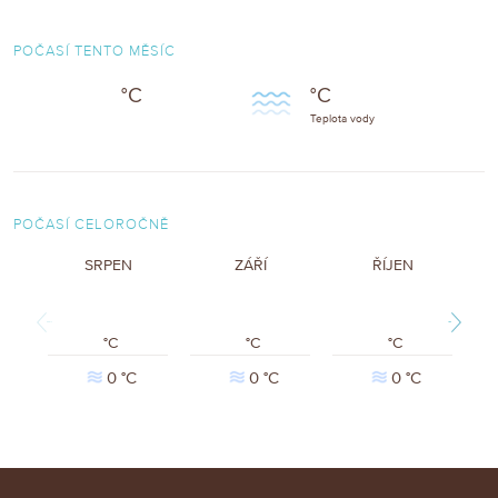
POČASÍ TENTO MĚSÍC
°C
°C
Teplota vody
POČASÍ CELOROČNĚ
SRPEN
ZÁŘÍ
ŘÍJEN
Previous
Next
°C
°C
°C
0 °C
0 °C
0 °C