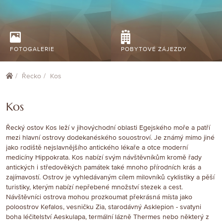
FOTOGALERIE
POBYTOVÉ ZÁJEZDY
Řecko
Kos
Kos
Řecký ostov Kos leží v jihovýchodní oblasti Egejského moře a patří
mezi hlavní ostrovy dodekanéského souostroví. Je známý mimo jiné
jako rodiště nejslavnějšího antického lékaře a otce moderní
medicíny Hippokrata. Kos nabízí svým návštěvníkům kromě řady
antických i středověkých památek také mnoho přírodních krás a
zajímavostí. Ostrov je vyhledávaným cílem milovníků cyklistiky a pěší
turistiky, kterým nabízí nepřebené množství stezek a cest.
Návštěvníci ostrova mohou prozkoumat překrásná místa jako
poloostrov Kefalos, vesničku Zia, starodávný Asklepion - svatyni
boha léčitelství Aeskulapa, termální lázně Thermes nebo některý z