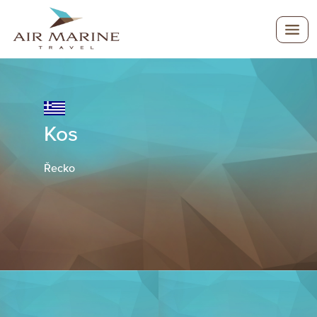
Kos
Řecko