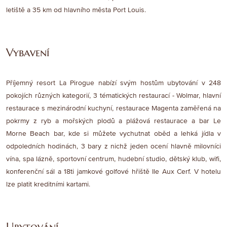
letiště a 35 km od hlavního města Port Louis.
Vybavení
Příjemný resort La Pirogue nabízí svým hostům ubytování v 248
pokojích různých kategorií, 3 tématických restaurací - Wolmar, hlavní
restaurace s mezinárodní kuchyní, restaurace Magenta zaměřená na
pokrmy z ryb a mořských plodů a plážová restaurace a bar Le
Morne Beach bar, kde si můžete vychutnat oběd a lehká jídla v
odpoledních hodinách, 3 bary z nichž jeden ocení hlavně milovníci
vína, spa lázně, sportovní centrum, hudební studio, dětský klub, wifi,
konferenční sál a 18ti jamkové golfové hřiště Ile Aux Cerf. V hotelu
lze platit kreditními kartami.
Ubytování