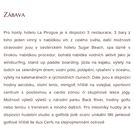
Zábava
Pro hosty hotelu La Pirogue je k dispozici 3 restaurace, 3 bary z
toho jeden vinný s nabídkou vín z celého světa, další možnosti
stravování jsou v sesterském hotelu Sugar Beach, spa lázně s
širokou nabídkou procedur, bohatá nabídka vodních aktivit jako je
windsurfing, stand up paddle boarding, jízda na kajaku, výlety na
lodích se skleněným dnem, vodní pólo, potápění, rybaření v oceánu,
výlety na katamaránech a rychlostních člunech. Dále jsou k dispozici
hodiny aerobiku, stolní tenis, minigolf, hřiště na volejbal, sportovní
centrum s posilovnou a cardio zónou či skupinové lekce jógy.
Možnost výletů výletů v národní parku Back River, hodiny golfu
nebo tenisu s trenérem a mnoho dalších. Pro milovníky hudby je k
dispozici hudební studio a golfisté jistě ocení unikátní 18ti jamkové
golfové hřiště Ile Aux Cerfs na stejnojmenném ostrově