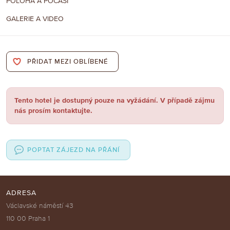
POLOHA A POČASÍ
GALERIE A VIDEO
PŘIDAT MEZI OBLÍBENÉ
Tento hotel je dostupný pouze na vyžádání. V případě zájmu
nás prosím kontaktujte.
POPTAT ZÁJEZD NA PŘÁNÍ
ADRESA
Václavské náměstí 43
110 00 Praha 1