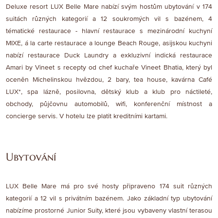
Deluxe resort LUX Belle Mare nabízí svým hostům ubytování v 174
suitách různých kategorií a 12 soukromých vil s bazénem, 4
tématické restaurace - hlavní restaurace s mezinárodní kuchyní
MIXE, á la carte restaurace a lounge Beach Rouge, asijskou kuchyni
nabízí restaurace Duck Laundry a exkluzivní indická restaurace
Amari by Vineet s recepty od chef kuchaře Vineet Bhatia, který byl
oceněn Michelinskou hvězdou, 2 bary, tea house, kavárna Café
LUX*, spa lázně, posilovna, dětský klub a klub pro náctileté,
obchody, půjčovnu automobilů, wifi, konferenční místnost a
concierge servis. V hotelu lze platit kreditními kartami.
Ubytování
LUX Belle Mare má pro své hosty připraveno 174 suit různých
kategorií a 12 vil s privátním bazénem. Jako základní typ ubytování
nabízíme prostorné Junior Suity, které jsou vybaveny vlastní terasou