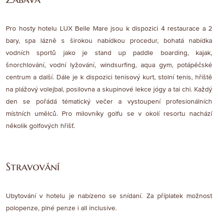
Pro hosty hotelu LUX Belle Mare jsou k dispozici 4 restaurace a 2
bary, spa lázně s širokou nabídkou procedur, bohatá nabídka
vodních sportů jako je stand up paddle boarding, kajak,
šnorchlování, vodní lyžování, windsurfing, aqua gym, potápěčské
centrum a další. Dále je k dispozici tenisový kurt, stolní tenis, hřiště
na plážový volejbal, posilovna a skupinové lekce jógy a tai chi. Každý
den se pořádá tématický večer a vystoupení profesionálních
místních umělců. Pro milovníky golfu se v okolí resortu nachází
několik golfových hřišť.
Stravování
Ubytování v hotelu je nabízeno se snídaní. Za příplatek možnost
polopenze, plné penze i all inclusive.