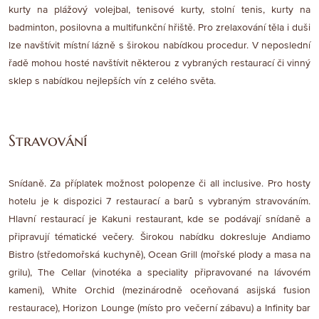
kurty na plážový volejbal, tenisové kurty, stolní tenis, kurty na
badminton, posilovna a multifunkční hřiště. Pro zrelaxování těla i duši
lze navštívit místní lázně s širokou nabídkou procedur. V neposlední
řadě mohou hosté navštívit některou z vybraných restaurací či vinný
sklep s nabídkou nejlepších vín z celého světa.
Stravování
Snídaně. Za příplatek možnost polopenze či all inclusive. Pro hosty
hotelu je k dispozici 7 restaurací a barů s vybraným stravováním.
Hlavní restaurací je Kakuni restaurant, kde se podávají snídaně a
připravují tématické večery. Širokou nabídku dokresluje Andiamo
Bistro (středomořská kuchyně), Ocean Grill (mořské plody a masa na
grilu), The Cellar (vinotéka a speciality připravované na lávovém
kameni), White Orchid (mezinárodně oceňovaná asijská fusion
restaurace), Horizon Lounge (místo pro večerní zábavu) a Infinity bar