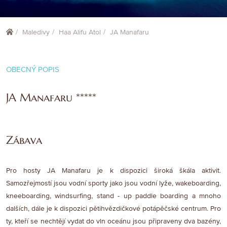
Maledivy
Haa Alifu Atol
JA Manafaru
OBECNÝ POPIS
JA Manafaru *****
Zábava
Pro hosty JA Manafaru je k dispozici široká škála aktivit.
Samozřejmostí jsou vodní sporty jako jsou vodní lyže, wakeboarding,
kneeboarding, windsurfing, stand - up paddle boarding a mnoho
dalších, dále je k dispozici pětihvězdičkové potápěčské centrum. Pro
ty, kteří se nechtějí vydat do vln oceánu jsou připraveny dva bazény,