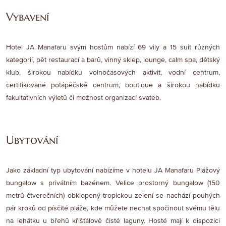
Vybavení
Hotel JA Manafaru svým hostům nabízí 69 vily a 15 suit různých
kategorií, pět restaurací a barů, vinný sklep, lounge, calm spa, dětský
klub, širokou nabídku volnočasových aktivit, vodní centrum,
certifikované potápěčské centrum, boutique a širokou nabídku
fakultativních výletů či možnost organizací svateb.
Ubytování
Jako základní typ ubytování nabízíme v hotelu JA Manafaru Plážový
bungalow s privátním bazénem. Velice prostorný bungalow (150
metrů čtverečních) obklopený tropickou zelení se nachází pouhých
pár kroků od písčité pláže, kde můžete nechat spočinout svému tělu
na lehátku u břehů křišťálově čisté laguny. Hosté mají k dispozici