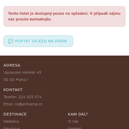
Tento hotel je dostupný pouze na vyžádání. V případě zájmu
nás prosím kontaktujte.
POPTAT ZÁJEZD NA PŘÁNÍ
ADRESA
Václavské náměstí 43
110 00 Praha 1
KONTAKT
Telefon: 224 323 074
Email: ck@airmarine.cz
DESTINACE
KAM DÁL?
Maledivy
O nás
Mauricius
Kontakt