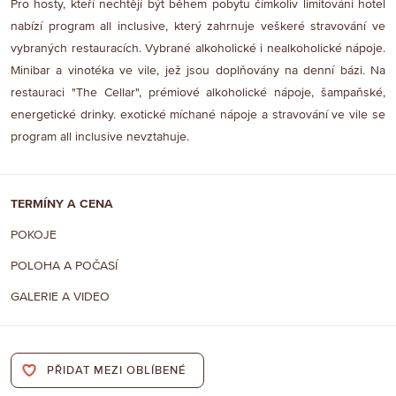
Pro hosty, kteří nechtějí být během pobytu čímkoliv limitováni hotel
nabízí program all inclusive, který zahrnuje veškeré stravování ve
vybraných restauracích. Vybrané alkoholické i nealkoholické nápoje.
Minibar a vinotéka ve vile, jež jsou doplňovány na denní bázi. Na
restauraci "The Cellar", prémiové alkoholické nápoje, šampaňské,
energetické drinky. exotické míchané nápoje a stravování ve vile se
program all inclusive nevztahuje.
TERMÍNY A CENA
POKOJE
POLOHA A POČASÍ
GALERIE A VIDEO
PŘIDAT MEZI OBLÍBENÉ