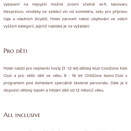
vybavení na nejvyšší možné úrovni včetně wi-fi, kávovaru
Nespresso, vinotéky se selekcí vín od someliéra, setu pro přípravu
čaje a vlastních bicyklů. Hotel zároveň nabízí ubytování ve vilách
vyšších kategorií, jejichž nabídka je na vyžádání.
Pro děti
Hotel nabízí pro nejmenší hosty (3 -12 let) dětský klub CoolZone Kids
Club a pro větší děti ve věku 8 - 16 let ChillZone teens´Club s
programem pod dohledem speciálně školené personálu. Dále je k
dispozici dětský bazén a hlídání dětí od 12 měsíců věku.
All inclusive