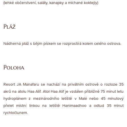
(lehké občerstvení, saláty, kanapky a míchané koktejly)
Pláž
Nádherná pláž s bílým pískem se rozprostírá kolem celého ostrova.
Poloha
Resort JA Manafaru se nachází na privátním ostrově o rozloze 35
akrů na atolu Haa Alif. Atol Haa Alif je vzdálen přibližně 75 minut letu
hydroplánem z mezinárodního letiště v Malé nebo 45 minutový
přelet místní linkou na letiště Hanimaadhoo a odtud 35 minut
rychločlunem.